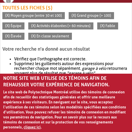
TOUTES LES FICHES (5)
(X) Moyen groupe (entre 30 et 100)
(X) Grand groupe (> 100)
(X) Équipe
(X) Activités élaborées (> 60 minutes)
(X) Faible
(X) Élevée
(X) En classe seulement
Votre recherche n'a donné aucun résultat
Vérifiez que l'orthographe est correcte.
Supprimez les guillemets autour des expressions pour
rechercher chaque mot séparément.
garage à vélo
retournera
souvent plus de résultat que
"garage à vélo"
.
NOTRE SITE WEB UTILISE DES TÉMOINS AFIN DE
Envisagez d'élargir votre recherche avec
OR
.
garage OR vélo
retournera souvent plus de résultat que
garage à vélo
.
REHAUSSER VOTRE EXPÉRIENCE DE NAVIGATION.
Le site web de Polytechnique Montréal utilise des témoins de connexion
afin de recueillir des statistiques générales et offrir une meilleure
expérience à ses visiteurs. En naviguant sur le site, vous acceptez
l’utilisation de ces témoins selon les modalités spécifiées aux conditions
d’utilisation. Vous pouvez refuser les témoins de connexion en modifiant
vos paramètres de navigation. Pour en savoir plus sur le recours aux
témoins de connexion et sur la protection de vos renseignements
personnels,
cliquez ici
.
Avis de confidentialité et conditions d’utilisation