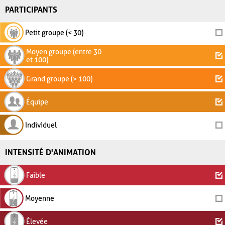
PARTICIPANTS
Petit groupe (< 30)
Moyen groupe (entre 30
et 100)
Grand groupe (> 100)
Équipe
Individuel
INTENSITÉ D'ANIMATION
Faible
Moyenne
Élevée