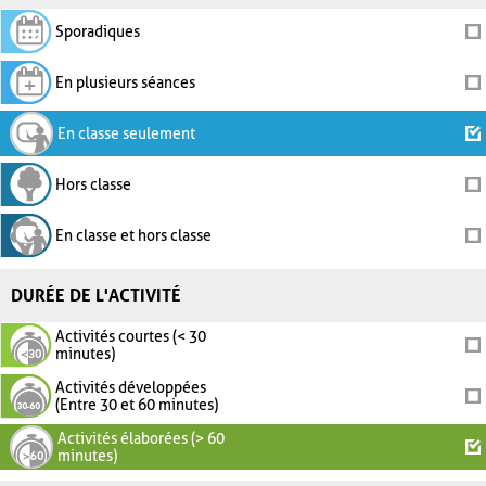
Sporadiques
En plusieurs séances
En classe seulement
Hors classe
En classe et hors classe
DURÉE DE L'ACTIVITÉ
Activités courtes (< 30
minutes)
Activités développées
(Entre 30 et 60 minutes)
Activités élaborées (> 60
minutes)