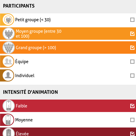
PARTICIPANTS
Petit groupe (< 30)
Moyen groupe (entre 30
et 100)
Grand groupe (> 100)
Équipe
Individuel
INTENSITÉ D'ANIMATION
Faible
Moyenne
Élevée