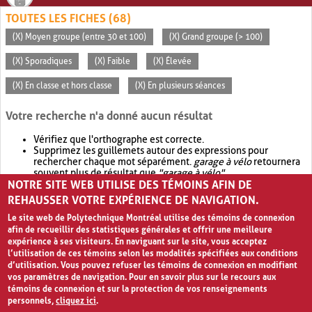
TOUTES LES FICHES (68)
(X) Moyen groupe (entre 30 et 100)
(X) Grand groupe (> 100)
(X) Sporadiques
(X) Faible
(X) Élevée
(X) En classe et hors classe
(X) En plusieurs séances
Votre recherche n'a donné aucun résultat
Vérifiez que l'orthographe est correcte.
Supprimez les guillemets autour des expressions pour
rechercher chaque mot séparément.
garage à vélo
retournera
souvent plus de résultat que
"garage à vélo"
.
NOTRE SITE WEB UTILISE DES TÉMOINS AFIN DE
Envisagez d'élargir votre recherche avec
OR
.
garage OR vélo
retournera souvent plus de résultat que
garage à vélo
.
REHAUSSER VOTRE EXPÉRIENCE DE NAVIGATION.
Le site web de Polytechnique Montréal utilise des témoins de connexion
afin de recueillir des statistiques générales et offrir une meilleure
expérience à ses visiteurs. En naviguant sur le site, vous acceptez
l’utilisation de ces témoins selon les modalités spécifiées aux conditions
d’utilisation. Vous pouvez refuser les témoins de connexion en modifiant
vos paramètres de navigation. Pour en savoir plus sur le recours aux
témoins de connexion et sur la protection de vos renseignements
personnels,
cliquez ici
.
Avis de confidentialité et conditions d’utilisation