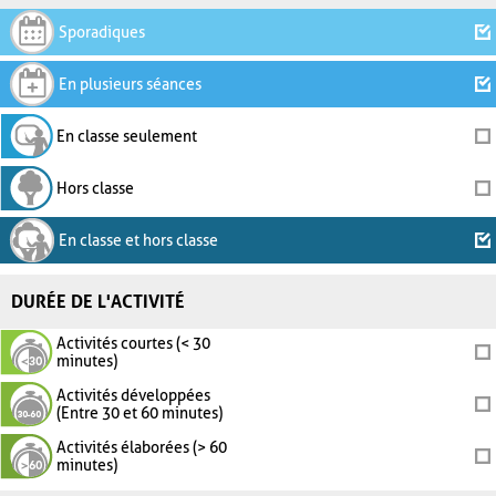
Sporadiques
En plusieurs séances
En classe seulement
Hors classe
En classe et hors classe
DURÉE DE L'ACTIVITÉ
Activités courtes (< 30
minutes)
Activités développées
(Entre 30 et 60 minutes)
Activités élaborées (> 60
minutes)