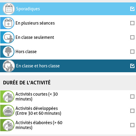
Sporadiques
En plusieurs séances
En classe seulement
Hors classe
En classe et hors classe
DURÉE DE L'ACTIVITÉ
Activités courtes (< 30
minutes)
Activités développées
(Entre 30 et 60 minutes)
Activités élaborées (> 60
minutes)