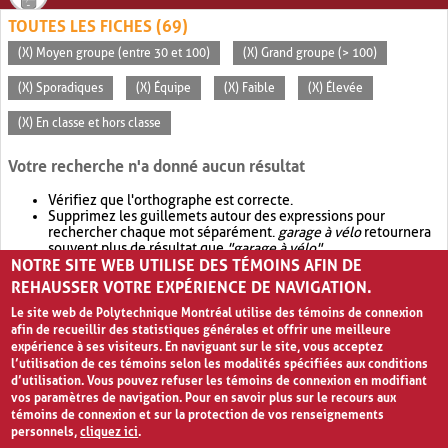
TOUTES LES FICHES (69)
(X) Moyen groupe (entre 30 et 100)
(X) Grand groupe (> 100)
(X) Sporadiques
(X) Équipe
(X) Faible
(X) Élevée
(X) En classe et hors classe
Votre recherche n'a donné aucun résultat
Vérifiez que l'orthographe est correcte.
Supprimez les guillemets autour des expressions pour
rechercher chaque mot séparément.
garage à vélo
retournera
souvent plus de résultat que
"garage à vélo"
.
NOTRE SITE WEB UTILISE DES TÉMOINS AFIN DE
Envisagez d'élargir votre recherche avec
OR
.
garage OR vélo
retournera souvent plus de résultat que
garage à vélo
.
REHAUSSER VOTRE EXPÉRIENCE DE NAVIGATION.
Le site web de Polytechnique Montréal utilise des témoins de connexion
afin de recueillir des statistiques générales et offrir une meilleure
expérience à ses visiteurs. En naviguant sur le site, vous acceptez
l’utilisation de ces témoins selon les modalités spécifiées aux conditions
d’utilisation. Vous pouvez refuser les témoins de connexion en modifiant
vos paramètres de navigation. Pour en savoir plus sur le recours aux
témoins de connexion et sur la protection de vos renseignements
personnels,
cliquez ici
.
Avis de confidentialité et conditions d’utilisation