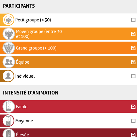
PARTICIPANTS
Petit groupe (< 30)
Moyen groupe (entre 30
et 100)
Grand groupe (> 100)
Équipe
Individuel
INTENSITÉ D'ANIMATION
Faible
Moyenne
Élevée