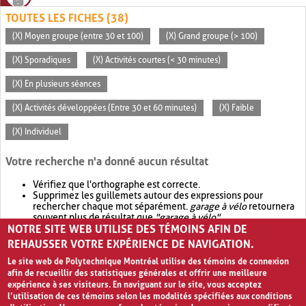
TOUTES LES FICHES (38)
(X) Moyen groupe (entre 30 et 100)
(X) Grand groupe (> 100)
(X) Sporadiques
(X) Activités courtes (< 30 minutes)
(X) En plusieurs séances
(X) Activités développées (Entre 30 et 60 minutes)
(X) Faible
(X) Individuel
Votre recherche n'a donné aucun résultat
Vérifiez que l'orthographe est correcte.
Supprimez les guillemets autour des expressions pour
rechercher chaque mot séparément.
garage à vélo
retournera
souvent plus de résultat que
"garage à vélo"
.
NOTRE SITE WEB UTILISE DES TÉMOINS AFIN DE
Envisagez d'élargir votre recherche avec
OR
.
garage OR vélo
retournera souvent plus de résultat que
garage à vélo
.
REHAUSSER VOTRE EXPÉRIENCE DE NAVIGATION.
Le site web de Polytechnique Montréal utilise des témoins de connexion
afin de recueillir des statistiques générales et offrir une meilleure
expérience à ses visiteurs. En naviguant sur le site, vous acceptez
l’utilisation de ces témoins selon les modalités spécifiées aux conditions