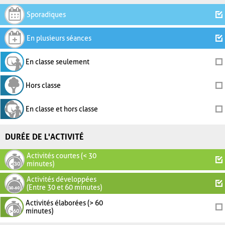
Sporadiques
En plusieurs séances
En classe seulement
Hors classe
En classe et hors classe
DURÉE DE L'ACTIVITÉ
Activités courtes (< 30
minutes)
Activités développées
(Entre 30 et 60 minutes)
Activités élaborées (> 60
minutes)