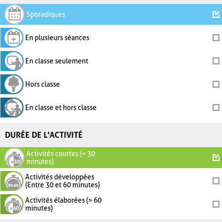
Sporadiques
En plusieurs séances
En classe seulement
Hors classe
En classe et hors classe
DURÉE DE L'ACTIVITÉ
Activités courtes (< 30
minutes)
Activités développées
(Entre 30 et 60 minutes)
Activités élaborées (> 60
minutes)