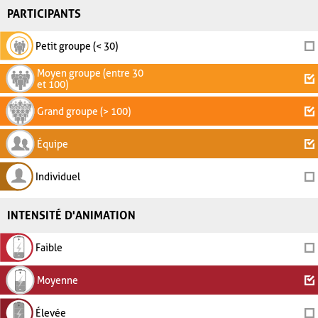
PARTICIPANTS
Petit groupe (< 30)
Moyen groupe (entre 30
et 100)
Grand groupe (> 100)
Équipe
Individuel
INTENSITÉ D'ANIMATION
Faible
Moyenne
Élevée