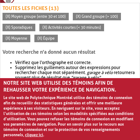
TOUTES LES FICHES (13)
(X) Moyen groupe (entre 30 et 100)
(X) Grand groupe (> 100)
(X) Sporadiques
(X) Activités courtes (< 30 minutes)
(X) Moyenne
(X) Équipe
Votre recherche n'a donné aucun résultat
Vérifiez que l'orthographe est correcte.
Supprimez les guillemets autour des expressions pour
rechercher chaque mot séparément.
garage à vélo
retournera
souvent plus de résultat que
"garage à vélo"
.
NOTRE SITE WEB UTILISE DES TÉMOINS AFIN DE
Envisagez d'élargir votre recherche avec
OR
.
garage OR vélo
retournera souvent plus de résultat que
garage à vélo
.
REHAUSSER VOTRE EXPÉRIENCE DE NAVIGATION.
Le site web de Polytechnique Montréal utilise des témoins de connexion
afin de recueillir des statistiques générales et offrir une meilleure
expérience à ses visiteurs. En naviguant sur le site, vous acceptez
l’utilisation de ces témoins selon les modalités spécifiées aux conditions
d’utilisation. Vous pouvez refuser les témoins de connexion en modifiant
vos paramètres de navigation. Pour en savoir plus sur le recours aux
témoins de connexion et sur la protection de vos renseignements
personnels,
cliquez ici
.
Avis de confidentialité et conditions d’utilisation