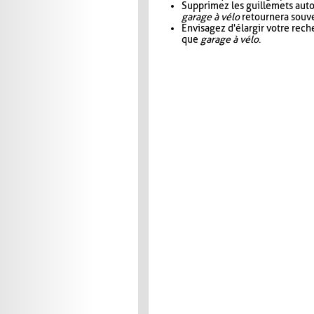
Supprimez les guillemets aut
garage à vélo
retournera souve
Envisagez d'élargir votre rec
que
garage à vélo
.