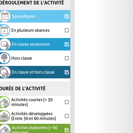
DÉROULEMENT DE L'ACTIVITÉ
Sporadiques
En plusieurs séances
En classe seulement
Hors classe
En classe et hors classe
DURÉE DE L'ACTIVITÉ
Activités courtes (< 30
minutes)
Activités développées
(Entre 30 et 60 minutes)
Activités élaborées (> 60
minutes)