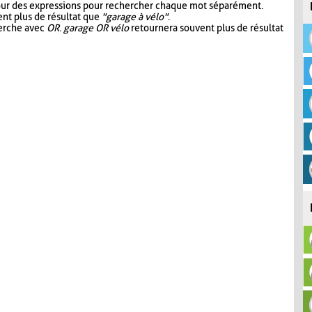
our des expressions pour rechercher chaque mot séparément.
nt plus de résultat que
"garage à vélo"
.
herche avec
OR
.
garage OR vélo
retournera souvent plus de résultat