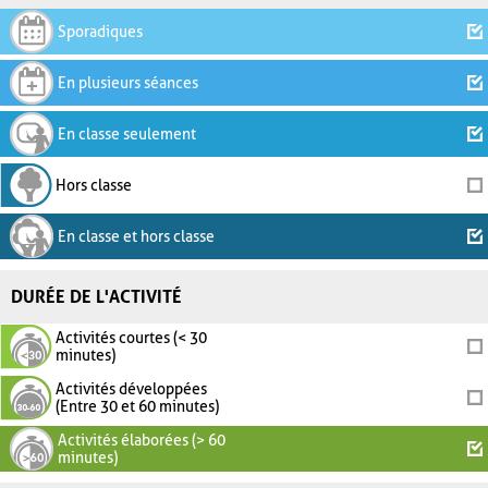
Sporadiques
En plusieurs séances
En classe seulement
Hors classe
En classe et hors classe
DURÉE DE L'ACTIVITÉ
Activités courtes (< 30
minutes)
Activités développées
(Entre 30 et 60 minutes)
Activités élaborées (> 60
minutes)