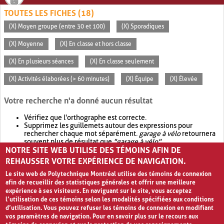
TOUTES LES FICHES (18)
(X) Moyen groupe (entre 30 et 100)
(X) Sporadiques
(X) Moyenne
(X) En classe et hors classe
(X) En plusieurs séances
(X) En classe seulement
(X) Activités élaborées (> 60 minutes)
(X) Équipe
(X) Élevée
Votre recherche n'a donné aucun résultat
Vérifiez que l'orthographe est correcte.
Supprimez les guillemets autour des expressions pour
rechercher chaque mot séparément.
garage à vélo
retournera
souvent plus de résultat que
"garage à vélo"
.
NOTRE SITE WEB UTILISE DES TÉMOINS AFIN DE
Envisagez d'élargir votre recherche avec
OR
.
garage OR vélo
retournera souvent plus de résultat que
garage à vélo
.
REHAUSSER VOTRE EXPÉRIENCE DE NAVIGATION.
Le site web de Polytechnique Montréal utilise des témoins de connexion
afin de recueillir des statistiques générales et offrir une meilleure
expérience à ses visiteurs. En naviguant sur le site, vous acceptez
l’utilisation de ces témoins selon les modalités spécifiées aux conditions
d’utilisation. Vous pouvez refuser les témoins de connexion en modifiant
vos paramètres de navigation. Pour en savoir plus sur le recours aux