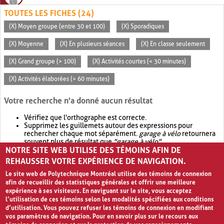
TOUTES LES FICHES (24)
(X) Moyen groupe (entre 30 et 100)
(X) Sporadiques
(X) Moyenne
(X) En plusieurs séances
(X) En classe seulement
(X) Grand groupe (> 100)
(X) Activités courtes (< 30 minutes)
(X) Activités élaborées (> 60 minutes)
Votre recherche n'a donné aucun résultat
Vérifiez que l'orthographe est correcte.
Supprimez les guillemets autour des expressions pour
rechercher chaque mot séparément.
garage à vélo
retournera
souvent plus de résultat que
"garage à vélo"
.
NOTRE SITE WEB UTILISE DES TÉMOINS AFIN DE
Envisagez d'élargir votre recherche avec
OR
.
garage OR vélo
retournera souvent plus de résultat que
garage à vélo
.
REHAUSSER VOTRE EXPÉRIENCE DE NAVIGATION.
Le site web de Polytechnique Montréal utilise des témoins de connexion
afin de recueillir des statistiques générales et offrir une meilleure
expérience à ses visiteurs. En naviguant sur le site, vous acceptez
l’utilisation de ces témoins selon les modalités spécifiées aux conditions
d’utilisation. Vous pouvez refuser les témoins de connexion en modifiant
vos paramètres de navigation. Pour en savoir plus sur le recours aux