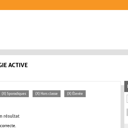
IE ACTIVE
(X) Sporadiques
(X) Hors classe
(X) Élevée
n résultat
 correcte.