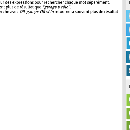
our des expressions pour rechercher chaque mot séparément.
nt plus de résultat que
"garage à vélo"
.
herche avec
OR
.
garage OR vélo
retournera souvent plus de résultat