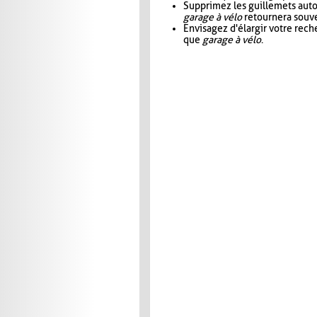
Supprimez les guillemets aut
garage à vélo
retournera souve
Envisagez d'élargir votre rec
que
garage à vélo
.