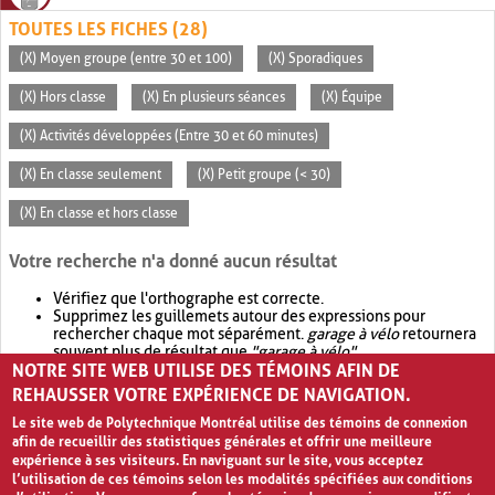
TOUTES LES FICHES (28)
(X) Moyen groupe (entre 30 et 100)
(X) Sporadiques
(X) Hors classe
(X) En plusieurs séances
(X) Équipe
(X) Activités développées (Entre 30 et 60 minutes)
(X) En classe seulement
(X) Petit groupe (< 30)
(X) En classe et hors classe
Votre recherche n'a donné aucun résultat
Vérifiez que l'orthographe est correcte.
Supprimez les guillemets autour des expressions pour
rechercher chaque mot séparément.
garage à vélo
retournera
souvent plus de résultat que
"garage à vélo"
.
NOTRE SITE WEB UTILISE DES TÉMOINS AFIN DE
Envisagez d'élargir votre recherche avec
OR
.
garage OR vélo
retournera souvent plus de résultat que
garage à vélo
.
REHAUSSER VOTRE EXPÉRIENCE DE NAVIGATION.
Le site web de Polytechnique Montréal utilise des témoins de connexion
afin de recueillir des statistiques générales et offrir une meilleure
expérience à ses visiteurs. En naviguant sur le site, vous acceptez
l’utilisation de ces témoins selon les modalités spécifiées aux conditions