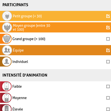
PARTICIPANTS
Petit groupe (< 30)
Moyen groupe (entre 30
et 100)
Grand groupe (> 100)
Équipe
Individuel
INTENSITÉ D'ANIMATION
Faible
Moyenne
Élevée