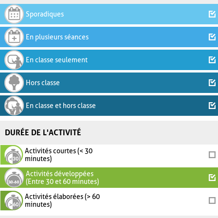
Sporadiques
En plusieurs séances
En classe seulement
Hors classe
En classe et hors classe
DURÉE DE L'ACTIVITÉ
Activités courtes (< 30
minutes)
Activités développées
(Entre 30 et 60 minutes)
Activités élaborées (> 60
minutes)