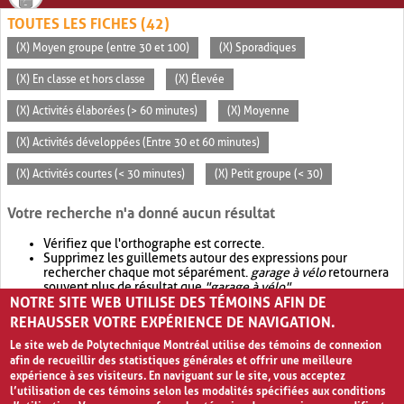
TOUTES LES FICHES (42)
(X) Moyen groupe (entre 30 et 100)
(X) Sporadiques
(X) En classe et hors classe
(X) Élevée
(X) Activités élaborées (> 60 minutes)
(X) Moyenne
(X) Activités développées (Entre 30 et 60 minutes)
(X) Activités courtes (< 30 minutes)
(X) Petit groupe (< 30)
Votre recherche n'a donné aucun résultat
Vérifiez que l'orthographe est correcte.
Supprimez les guillemets autour des expressions pour
rechercher chaque mot séparément.
garage à vélo
retournera
souvent plus de résultat que
"garage à vélo"
.
NOTRE SITE WEB UTILISE DES TÉMOINS AFIN DE
Envisagez d'élargir votre recherche avec
OR
.
garage OR vélo
retournera souvent plus de résultat que
garage à vélo
.
REHAUSSER VOTRE EXPÉRIENCE DE NAVIGATION.
Le site web de Polytechnique Montréal utilise des témoins de connexion
afin de recueillir des statistiques générales et offrir une meilleure
expérience à ses visiteurs. En naviguant sur le site, vous acceptez
l’utilisation de ces témoins selon les modalités spécifiées aux conditions