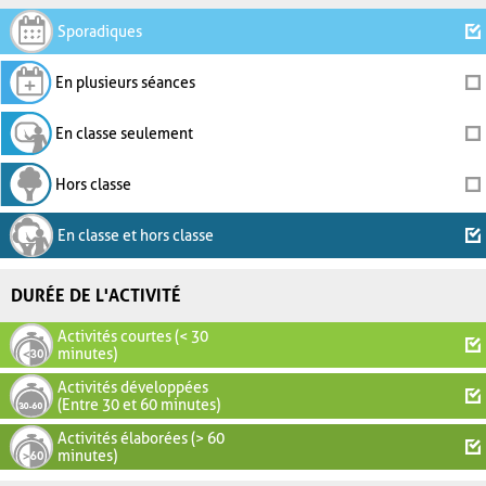
Sporadiques
En plusieurs séances
En classe seulement
Hors classe
En classe et hors classe
DURÉE DE L'ACTIVITÉ
Activités courtes (< 30
minutes)
Activités développées
(Entre 30 et 60 minutes)
Activités élaborées (> 60
minutes)