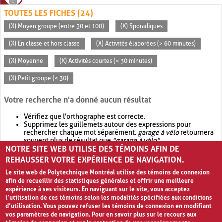
TOUTES LES FICHES (24)
(X) Moyen groupe (entre 30 et 100)
(X) Sporadiques
(X) En classe et hors classe
(X) Activités élaborées (> 60 minutes)
(X) Moyenne
(X) Activités courtes (< 30 minutes)
(X) Petit groupe (< 30)
Votre recherche n'a donné aucun résultat
Vérifiez que l'orthographe est correcte.
Supprimez les guillemets autour des expressions pour
rechercher chaque mot séparément.
garage à vélo
retournera
souvent plus de résultat que
"garage à vélo"
.
NOTRE SITE WEB UTILISE DES TÉMOINS AFIN DE
Envisagez d'élargir votre recherche avec
OR
.
garage OR vélo
retournera souvent plus de résultat que
garage à vélo
.
REHAUSSER VOTRE EXPÉRIENCE DE NAVIGATION.
Le site web de Polytechnique Montréal utilise des témoins de connexion
afin de recueillir des statistiques générales et offrir une meilleure
expérience à ses visiteurs. En naviguant sur le site, vous acceptez
l’utilisation de ces témoins selon les modalités spécifiées aux conditions
d’utilisation. Vous pouvez refuser les témoins de connexion en modifiant
vos paramètres de navigation. Pour en savoir plus sur le recours aux