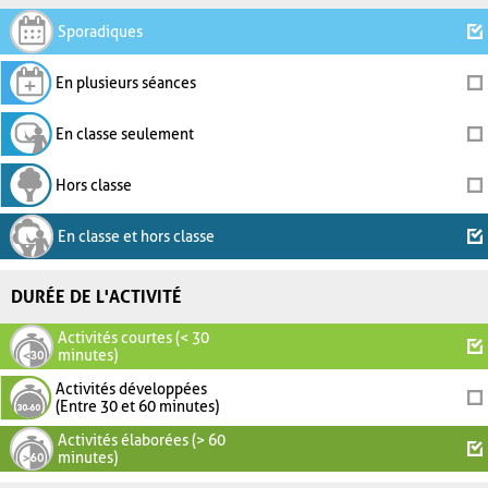
Sporadiques
En plusieurs séances
En classe seulement
Hors classe
En classe et hors classe
DURÉE DE L'ACTIVITÉ
Activités courtes (< 30
minutes)
Activités développées
(Entre 30 et 60 minutes)
Activités élaborées (> 60
minutes)