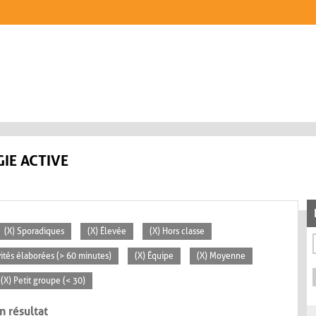
IE ACTIVE
(X) Sporadiques
(X) Élevée
(X) Hors classe
vités élaborées (> 60 minutes)
(X) Équipe
(X) Moyenne
(X) Petit groupe (< 30)
n résultat