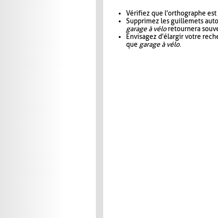
Vérifiez que l'orthographe est
Supprimez les guillemets aut
garage à vélo
retournera souve
Envisagez d'élargir votre rec
que
garage à vélo
.