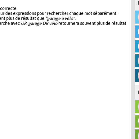
 correcte.
our des expressions pour rechercher chaque mot séparément.
nt plus de résultat que
"garage à vélo"
.
herche avec
OR
.
garage OR vélo
retournera souvent plus de résultat