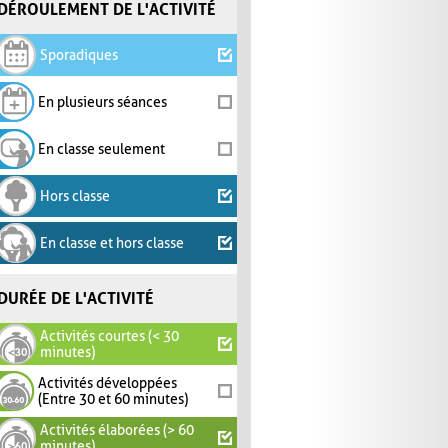
DÉROULEMENT DE L'ACTIVITÉ
Sporadiques
En plusieurs séances
En classe seulement
Hors classe
En classe et hors classe
DURÉE DE L'ACTIVITÉ
Activités courtes (< 30
minutes)
Activités développées
(Entre 30 et 60 minutes)
Activités élaborées (> 60
minutes)