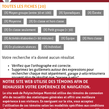
TOUTES LES FICHES (20)
(X) Moyen groupe (entre 30 et 100)
(X) Sporadiques
(X) Élevée
(X) Moyenne
(X) En classe et hors classe
(X) En classe seulement
(X) Petit groupe (< 30)
(X) Activités élaborées (> 60 minutes)
(X) Équipe
(X) Hors classe
(X) En plusieurs séances
(X) Individuel
Votre recherche n'a donné aucun résultat
Vérifiez que l'orthographe est correcte.
Supprimez les guillemets autour des expressions pour
rechercher chaque mot séparément.
garage à vélo
retournera
souvent plus de résultat que
"garage à vélo"
.
NOTRE SITE WEB UTILISE DES TÉMOINS AFIN DE
Envisagez d'élargir votre recherche avec
OR
.
garage OR vélo
retournera souvent plus de résultat que
garage à vélo
.
REHAUSSER VOTRE EXPÉRIENCE DE NAVIGATION.
Le site web de Polytechnique Montréal utilise des témoins de connexion
afin de recueillir des statistiques générales et offrir une meilleure
expérience à ses visiteurs. En naviguant sur le site, vous acceptez
l’utilisation de ces témoins selon les modalités spécifiées aux conditions