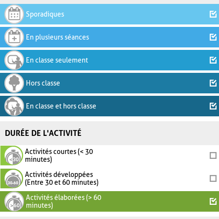
Sporadiques
En plusieurs séances
En classe seulement
Hors classe
En classe et hors classe
DURÉE DE L'ACTIVITÉ
Activités courtes (< 30
minutes)
Activités développées
(Entre 30 et 60 minutes)
Activités élaborées (> 60
minutes)