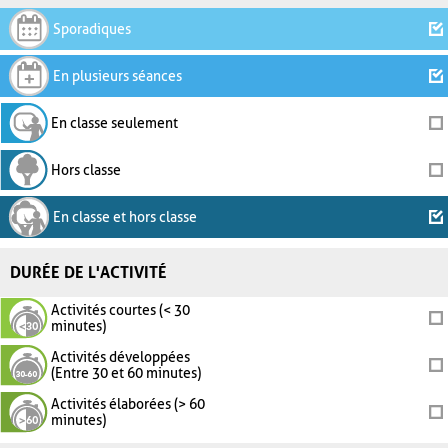
Sporadiques
En plusieurs séances
En classe seulement
Hors classe
En classe et hors classe
DURÉE DE L'ACTIVITÉ
Activités courtes (< 30
minutes)
Activités développées
(Entre 30 et 60 minutes)
Activités élaborées (> 60
minutes)