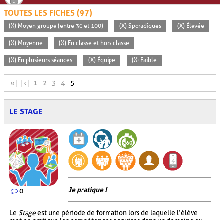
TOUTES LES FICHES (97)
(X) Moyen groupe (entre 30 et 100)
(X) Sporadiques
(X) Élevée
(X) Moyenne
(X) En classe et hors classe
(X) En plusieurs séances
(X) Équipe
(X) Faible
PAGES
«
‹
1
2
3
4
5
LE STAGE
Je pratique !
0
Le
Stage
est une période de formation lors de laquelle l’élève