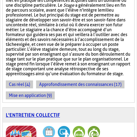
met en pratique les compétences acquises dans un domaine ou
une discipline particulière. Le
Stage
a généralement lieu en fin
de parcours scolaire, avant que l’élève n'intègre le milieu
professionnel. Le but principal du stage est de permettre au
stagiaire de développer son savoir-être et son savoir-faire dans
un contexte réel, similaire à celui où il devra exercer son futur
métier. Le stagiaire a la chance d’être accompagné d’un
formateur qui guidera ses pas et qui veillera à l’outiller avec des
éléments et des savoirs nécessaires à l’accomplissement de la
tâche exigée, et ce en vue de le préparer à occuper un poste
particulier. L’élève stagiaire demeure, tout au long du stage,
supervisé par son enseignant qui s’assure du bon déroulement du
stage tant sur le plan pratique que sur le plan organisationnel. Le
stage prend fin lorsque l’élève remet à son enseignant un rapport
de stage comportant une analyse rétrospective de ses
apprentissages ainsi qu’une évaluation du formateur de stage.
Cas réel (4)
Approfondissement des connaissances (17)
Mise en application (9)
L'ENTRETIEN COLLECTIF