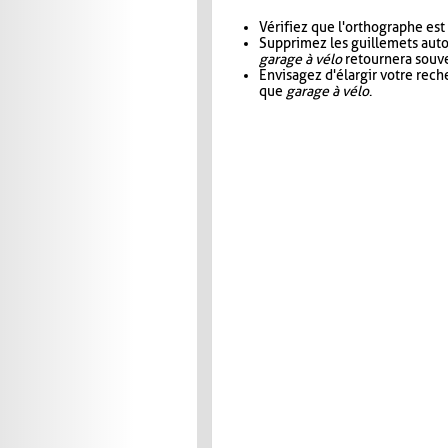
Vérifiez que l'orthographe est
Supprimez les guillemets aut
garage à vélo
retournera souve
Envisagez d'élargir votre rec
que
garage à vélo
.