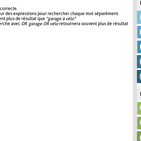
 correcte.
our des expressions pour rechercher chaque mot séparément.
nt plus de résultat que
"garage à vélo"
.
herche avec
OR
.
garage OR vélo
retournera souvent plus de résultat