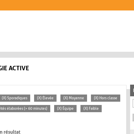
IE ACTIVE
(X) Sporadiques
(X) Élevée
(X) Moyenne
(X) Hors classe
vités élaborées (> 60 minutes)
(X) Équipe
(X) Faible
n résultat