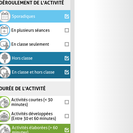
DÉROULEMENT DE L'ACTIVITÉ
Sporadiques
En plusieurs séances
En classe seulement
Hors classe
En classe et hors classe
DURÉE DE L'ACTIVITÉ
Activités courtes (< 30
minutes)
Activités développées
(Entre 30 et 60 minutes)
Activités élaborées (> 60
minutes)