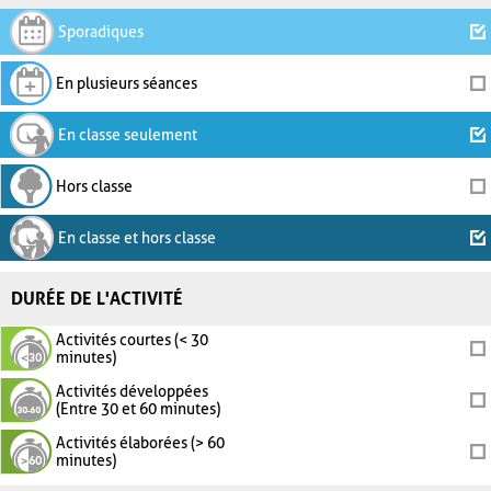
Sporadiques
En plusieurs séances
En classe seulement
Hors classe
En classe et hors classe
DURÉE DE L'ACTIVITÉ
Activités courtes (< 30
minutes)
Activités développées
(Entre 30 et 60 minutes)
Activités élaborées (> 60
minutes)