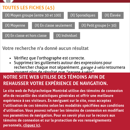
TOUTES LES FICHES (45)
(X) Moyen groupe (entre 30 et 100)
(X) Sporadiques
(X) Élevée
(X) Moyenne
(X) En classe seulement
(X) Petit groupe (< 30)
(X) En classe et hors classe
(X) Individuel
Votre recherche n'a donné aucun résultat
Vérifiez que l'orthographe est correcte.
Supprimez les guillemets autour des expressions pour
rechercher chaque mot séparément.
garage à vélo
retournera
souvent plus de résultat que
"garage à vélo"
.
NOTRE SITE WEB UTILISE DES TÉMOINS AFIN DE
Envisagez d'élargir votre recherche avec
OR
.
garage OR vélo
retournera souvent plus de résultat que
garage à vélo
.
REHAUSSER VOTRE EXPÉRIENCE DE NAVIGATION.
Le site web de Polytechnique Montréal utilise des témoins de connexion
afin de recueillir des statistiques générales et offrir une meilleure
expérience à ses visiteurs. En naviguant sur le site, vous acceptez
l’utilisation de ces témoins selon les modalités spécifiées aux conditions
d’utilisation. Vous pouvez refuser les témoins de connexion en modifiant
vos paramètres de navigation. Pour en savoir plus sur le recours aux
témoins de connexion et sur la protection de vos renseignements
personnels,
cliquez ici
.
Avis de confidentialité et conditions d’utilisation