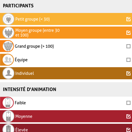
PARTICIPANTS
Petit groupe (< 30)
Moyen groupe (entre 30
et 100)
Grand groupe (> 100)
Équipe
Individuel
INTENSITÉ D'ANIMATION
Faible
Moyenne
Élevée