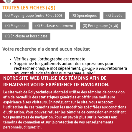
TOUTES LES FICHES (45)
(X) Moyen groupe (entre 30 et 100)
(X) Sporadiques
(X) Élevée
(X) Moyenne
(X) En classe seulement
(X) Petit groupe (< 30)
(X) En classe et hors classe
Votre recherche n'a donné aucun résultat
Vérifiez que l'orthographe est correcte.
Supprimez les guillemets autour des expressions pour
rechercher chaque mot séparément.
garage à vélo
retournera
souvent plus de résultat que
"garage à vélo"
.
NOTRE SITE WEB UTILISE DES TÉMOINS AFIN DE
Envisagez d'élargir votre recherche avec
OR
.
garage OR vélo
retournera souvent plus de résultat que
garage à vélo
.
REHAUSSER VOTRE EXPÉRIENCE DE NAVIGATION.
Le site web de Polytechnique Montréal utilise des témoins de connexion
afin de recueillir des statistiques générales et offrir une meilleure
expérience à ses visiteurs. En naviguant sur le site, vous acceptez
l’utilisation de ces témoins selon les modalités spécifiées aux conditions
d’utilisation. Vous pouvez refuser les témoins de connexion en modifiant
vos paramètres de navigation. Pour en savoir plus sur le recours aux
témoins de connexion et sur la protection de vos renseignements
personnels,
cliquez ici
.
Avis de confidentialité et conditions d’utilisation