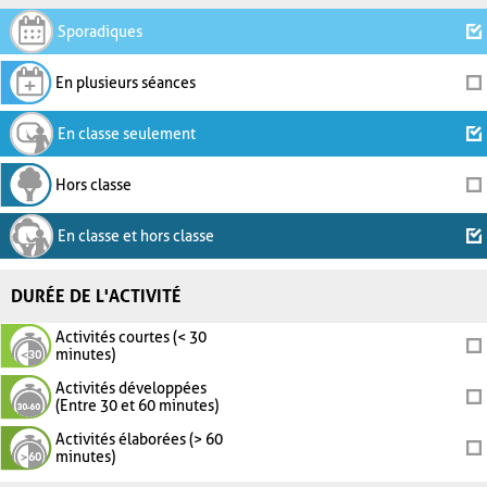
Sporadiques
En plusieurs séances
En classe seulement
Hors classe
En classe et hors classe
DURÉE DE L'ACTIVITÉ
Activités courtes (< 30
minutes)
Activités développées
(Entre 30 et 60 minutes)
Activités élaborées (> 60
minutes)