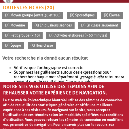
TOUTES LES FICHES (20)
(X) Moyen groupe (entre 30 et 100)
(X) Sporadiques
(X) Élevée
(X) Moyenne
(X) En plusieurs séances
(X) En classe seulement
(X) Petit groupe (< 30)
(X) Activités élaborées (> 60 minutes)
(X) Équipe
(X) Hors classe
Votre recherche n'a donné aucun résultat
Vérifiez que l'orthographe est correcte.
Supprimez les guillemets autour des expressions pour
rechercher chaque mot séparément.
garage à vélo
retournera
souvent plus de résultat que
"garage à vélo"
.
NOTRE SITE WEB UTILISE DES TÉMOINS AFIN DE
Envisagez d'élargir votre recherche avec
OR
.
garage OR vélo
retournera souvent plus de résultat que
garage à vélo
.
REHAUSSER VOTRE EXPÉRIENCE DE NAVIGATION.
Le site web de Polytechnique Montréal utilise des témoins de connexion
afin de recueillir des statistiques générales et offrir une meilleure
expérience à ses visiteurs. En naviguant sur le site, vous acceptez
l’utilisation de ces témoins selon les modalités spécifiées aux conditions
d’utilisation. Vous pouvez refuser les témoins de connexion en modifiant
vos paramètres de navigation. Pour en savoir plus sur le recours aux