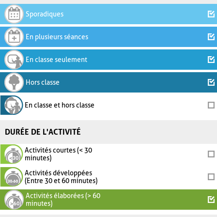
Sporadiques
En plusieurs séances
En classe seulement
Hors classe
En classe et hors classe
DURÉE DE L'ACTIVITÉ
Activités courtes (< 30
minutes)
Activités développées
(Entre 30 et 60 minutes)
Activités élaborées (> 60
minutes)