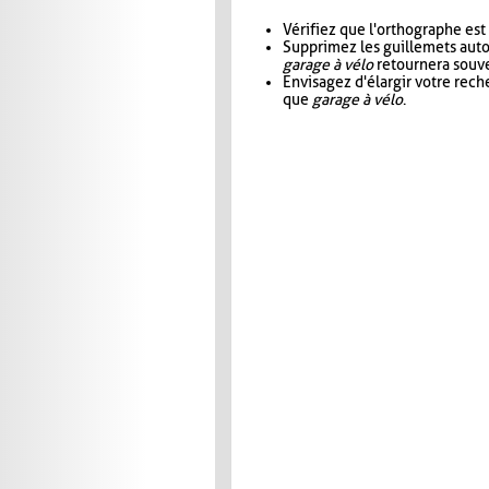
Vérifiez que l'orthographe est
Supprimez les guillemets aut
garage à vélo
retournera souve
Envisagez d'élargir votre rec
que
garage à vélo
.