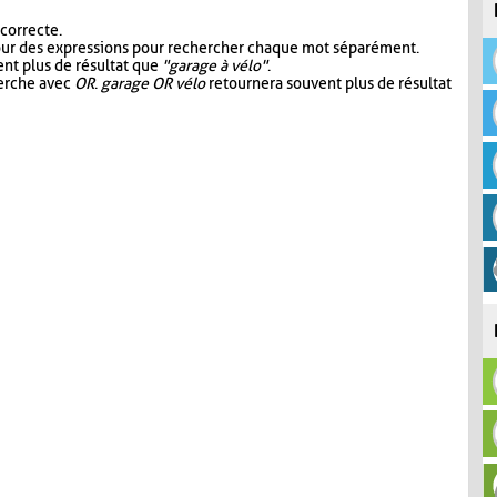
 correcte.
our des expressions pour rechercher chaque mot séparément.
nt plus de résultat que
"garage à vélo"
.
herche avec
OR
.
garage OR vélo
retournera souvent plus de résultat