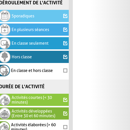
DÉROULEMENT DE L'ACTIVITÉ
Sporadiques
En plusieurs séances
En classe seulement
Hors classe
En classe et hors classe
DURÉE DE L'ACTIVITÉ
Activités courtes (< 30
minutes)
Activités développées
(Entre 30 et 60 minutes)
Activités élaborées (> 60
minutes)