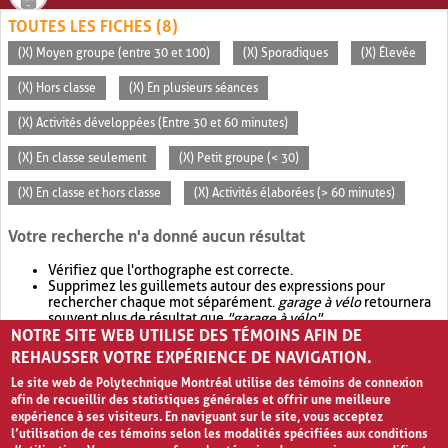
TOUTES LES FICHES (8)
(X) Moyen groupe (entre 30 et 100)
(X) Sporadiques
(X) Élevée
(X) Hors classe
(X) En plusieurs séances
(X) Activités développées (Entre 30 et 60 minutes)
(X) En classe seulement
(X) Petit groupe (< 30)
(X) En classe et hors classe
(X) Activités élaborées (> 60 minutes)
Votre recherche n'a donné aucun résultat
Vérifiez que l'orthographe est correcte.
Supprimez les guillemets autour des expressions pour
rechercher chaque mot séparément.
garage à vélo
retournera
souvent plus de résultat que
"garage à vélo"
.
NOTRE SITE WEB UTILISE DES TÉMOINS AFIN DE
Envisagez d'élargir votre recherche avec
OR
.
garage OR vélo
retournera souvent plus de résultat que
garage à vélo
.
REHAUSSER VOTRE EXPÉRIENCE DE NAVIGATION.
Le site web de Polytechnique Montréal utilise des témoins de connexion
afin de recueillir des statistiques générales et offrir une meilleure
expérience à ses visiteurs. En naviguant sur le site, vous acceptez
l’utilisation de ces témoins selon les modalités spécifiées aux conditions