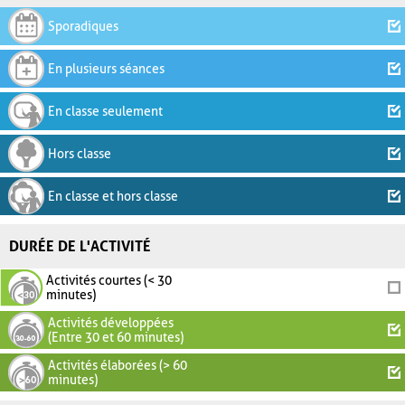
Sporadiques
En plusieurs séances
En classe seulement
Hors classe
En classe et hors classe
DURÉE DE L'ACTIVITÉ
Activités courtes (< 30
minutes)
Activités développées
(Entre 30 et 60 minutes)
Activités élaborées (> 60
minutes)