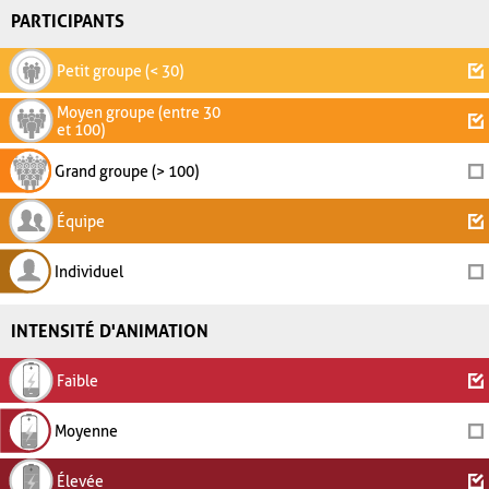
PARTICIPANTS
Petit groupe (< 30)
Moyen groupe (entre 30
et 100)
Grand groupe (> 100)
Équipe
Individuel
INTENSITÉ D'ANIMATION
Faible
Moyenne
Élevée