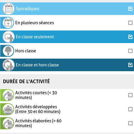
Sporadiques
En plusieurs séances
En classe seulement
Hors classe
En classe et hors classe
DURÉE DE L'ACTIVITÉ
Activités courtes (< 30
minutes)
Activités développées
(Entre 30 et 60 minutes)
Activités élaborées (> 60
minutes)