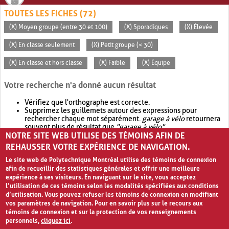
TOUTES LES FICHES (72)
(X) Moyen groupe (entre 30 et 100)
(X) Sporadiques
(X) Élevée
(X) En classe seulement
(X) Petit groupe (< 30)
(X) En classe et hors classe
(X) Faible
(X) Équipe
Votre recherche n'a donné aucun résultat
Vérifiez que l'orthographe est correcte.
Supprimez les guillemets autour des expressions pour
rechercher chaque mot séparément.
garage à vélo
retournera
souvent plus de résultat que
"garage à vélo"
.
NOTRE SITE WEB UTILISE DES TÉMOINS AFIN DE
Envisagez d'élargir votre recherche avec
OR
.
garage OR vélo
retournera souvent plus de résultat que
garage à vélo
.
REHAUSSER VOTRE EXPÉRIENCE DE NAVIGATION.
Le site web de Polytechnique Montréal utilise des témoins de connexion
afin de recueillir des statistiques générales et offrir une meilleure
expérience à ses visiteurs. En naviguant sur le site, vous acceptez
l’utilisation de ces témoins selon les modalités spécifiées aux conditions
d’utilisation. Vous pouvez refuser les témoins de connexion en modifiant
vos paramètres de navigation. Pour en savoir plus sur le recours aux
témoins de connexion et sur la protection de vos renseignements
personnels,
cliquez ici
.
Avis de confidentialité et conditions d’utilisation