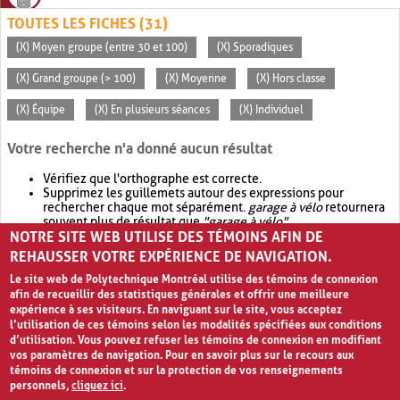
TOUTES LES FICHES (31)
(X) Moyen groupe (entre 30 et 100)
(X) Sporadiques
(X) Grand groupe (> 100)
(X) Moyenne
(X) Hors classe
(X) Équipe
(X) En plusieurs séances
(X) Individuel
Votre recherche n'a donné aucun résultat
Vérifiez que l'orthographe est correcte.
Supprimez les guillemets autour des expressions pour
rechercher chaque mot séparément.
garage à vélo
retournera
souvent plus de résultat que
"garage à vélo"
.
NOTRE SITE WEB UTILISE DES TÉMOINS AFIN DE
Envisagez d'élargir votre recherche avec
OR
.
garage OR vélo
retournera souvent plus de résultat que
garage à vélo
.
REHAUSSER VOTRE EXPÉRIENCE DE NAVIGATION.
Le site web de Polytechnique Montréal utilise des témoins de connexion
afin de recueillir des statistiques générales et offrir une meilleure
expérience à ses visiteurs. En naviguant sur le site, vous acceptez
l’utilisation de ces témoins selon les modalités spécifiées aux conditions
d’utilisation. Vous pouvez refuser les témoins de connexion en modifiant
vos paramètres de navigation. Pour en savoir plus sur le recours aux
témoins de connexion et sur la protection de vos renseignements
personnels,
cliquez ici
.
Avis de confidentialité et conditions d’utilisation