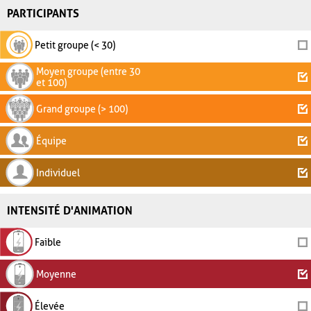
PARTICIPANTS
Petit groupe (< 30)
Moyen groupe (entre 30
et 100)
Grand groupe (> 100)
Équipe
Individuel
INTENSITÉ D'ANIMATION
Faible
Moyenne
Élevée