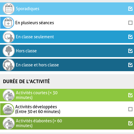
Sporadiques
En plusieurs séances
En classe seulement
Hors classe
En classe et hors classe
DURÉE DE L'ACTIVITÉ
Activités courtes (< 30
minutes)
Activités développées
(Entre 30 et 60 minutes)
Activités élaborées (> 60
minutes)