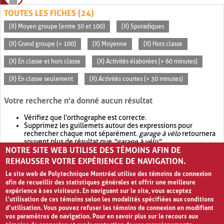
TOUTES LES FICHES (24)
(X) Moyen groupe (entre 30 et 100)
(X) Sporadiques
(X) Grand groupe (> 100)
(X) Moyenne
(X) Hors classe
(X) En classe et hors classe
(X) Activités élaborées (> 60 minutes)
(X) En classe seulement
(X) Activités courtes (< 30 minutes)
Votre recherche n'a donné aucun résultat
Vérifiez que l'orthographe est correcte.
Supprimez les guillemets autour des expressions pour
rechercher chaque mot séparément.
garage à vélo
retournera
souvent plus de résultat que
"garage à vélo"
.
NOTRE SITE WEB UTILISE DES TÉMOINS AFIN DE
Envisagez d'élargir votre recherche avec
OR
.
garage OR vélo
retournera souvent plus de résultat que
garage à vélo
.
REHAUSSER VOTRE EXPÉRIENCE DE NAVIGATION.
Le site web de Polytechnique Montréal utilise des témoins de connexion
afin de recueillir des statistiques générales et offrir une meilleure
expérience à ses visiteurs. En naviguant sur le site, vous acceptez
l’utilisation de ces témoins selon les modalités spécifiées aux conditions
d’utilisation. Vous pouvez refuser les témoins de connexion en modifiant
vos paramètres de navigation. Pour en savoir plus sur le recours aux