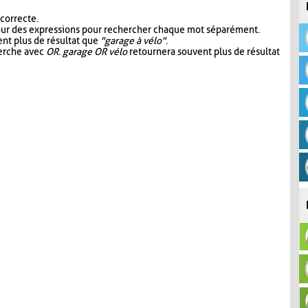
 correcte.
our des expressions pour rechercher chaque mot séparément.
nt plus de résultat que
"garage à vélo"
.
herche avec
OR
.
garage OR vélo
retournera souvent plus de résultat