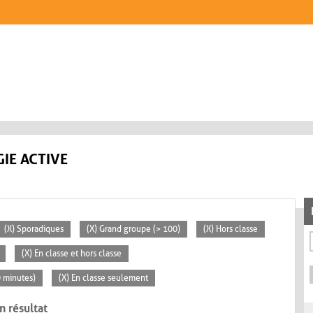
IE ACTIVE
(X) Sporadiques
(X) Grand groupe (> 100)
(X) Hors classe
(X) En classe et hors classe
0 minutes)
(X) En classe seulement
n résultat