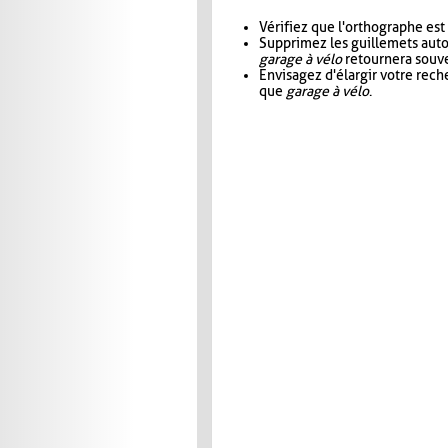
Vérifiez que l'orthographe est
Supprimez les guillemets aut
garage à vélo
retournera souve
Envisagez d'élargir votre rec
que
garage à vélo
.