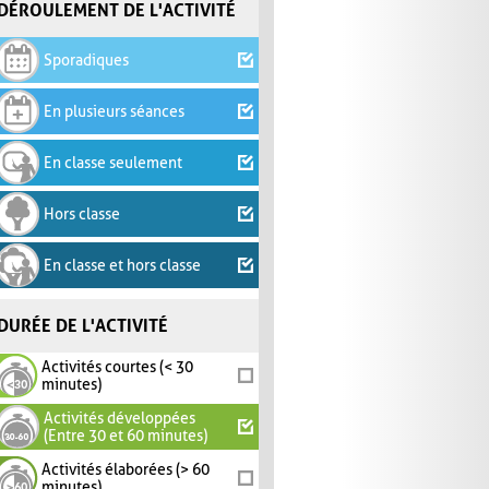
DÉROULEMENT DE L'ACTIVITÉ
Sporadiques
En plusieurs séances
En classe seulement
Hors classe
En classe et hors classe
DURÉE DE L'ACTIVITÉ
Activités courtes (< 30
minutes)
Activités développées
(Entre 30 et 60 minutes)
Activités élaborées (> 60
minutes)