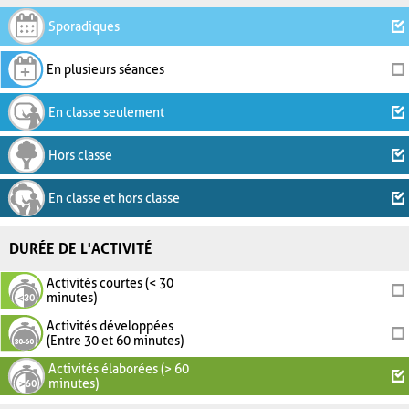
Sporadiques
En plusieurs séances
En classe seulement
Hors classe
En classe et hors classe
DURÉE DE L'ACTIVITÉ
Activités courtes (< 30
minutes)
Activités développées
(Entre 30 et 60 minutes)
Activités élaborées (> 60
minutes)