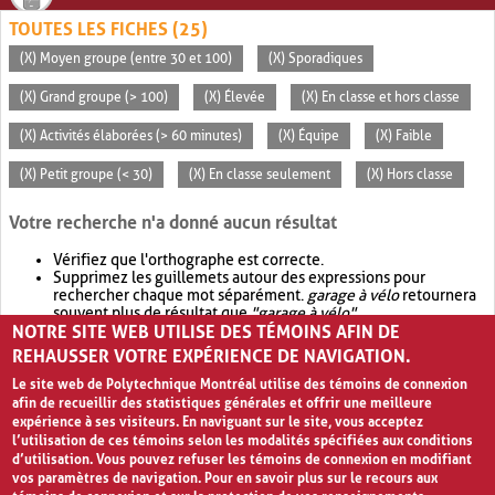
TOUTES LES FICHES (25)
(X) Moyen groupe (entre 30 et 100)
(X) Sporadiques
(X) Grand groupe (> 100)
(X) Élevée
(X) En classe et hors classe
(X) Activités élaborées (> 60 minutes)
(X) Équipe
(X) Faible
(X) Petit groupe (< 30)
(X) En classe seulement
(X) Hors classe
Votre recherche n'a donné aucun résultat
Vérifiez que l'orthographe est correcte.
Supprimez les guillemets autour des expressions pour
rechercher chaque mot séparément.
garage à vélo
retournera
souvent plus de résultat que
"garage à vélo"
.
NOTRE SITE WEB UTILISE DES TÉMOINS AFIN DE
Envisagez d'élargir votre recherche avec
OR
.
garage OR vélo
retournera souvent plus de résultat que
garage à vélo
.
REHAUSSER VOTRE EXPÉRIENCE DE NAVIGATION.
Le site web de Polytechnique Montréal utilise des témoins de connexion
afin de recueillir des statistiques générales et offrir une meilleure
expérience à ses visiteurs. En naviguant sur le site, vous acceptez
l’utilisation de ces témoins selon les modalités spécifiées aux conditions
d’utilisation. Vous pouvez refuser les témoins de connexion en modifiant
vos paramètres de navigation. Pour en savoir plus sur le recours aux