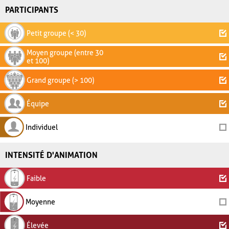
PARTICIPANTS
Petit groupe (< 30)
Moyen groupe (entre 30
et 100)
Grand groupe (> 100)
Équipe
Individuel
INTENSITÉ D'ANIMATION
Faible
Moyenne
Élevée