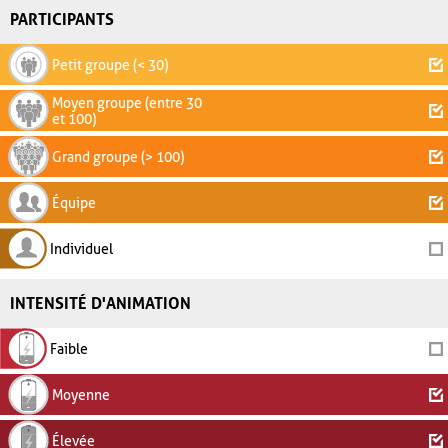
PARTICIPANTS
Petit groupe (< 30)
Moyen groupe (entre 30
et 100)
Grand groupe (> 100)
Équipe
Individuel
INTENSITÉ D'ANIMATION
Faible
Moyenne
Élevée