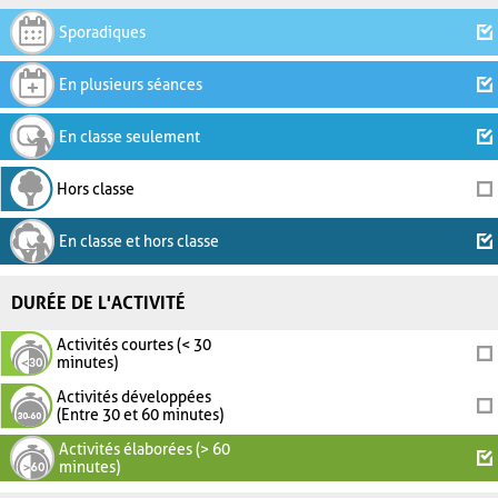
Sporadiques
En plusieurs séances
En classe seulement
Hors classe
En classe et hors classe
DURÉE DE L'ACTIVITÉ
Activités courtes (< 30
minutes)
Activités développées
(Entre 30 et 60 minutes)
Activités élaborées (> 60
minutes)