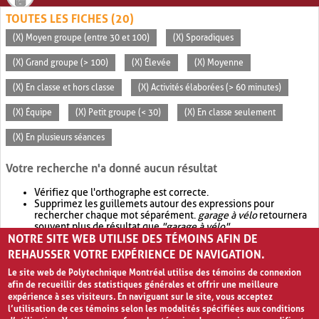
TOUTES LES FICHES (20)
(X) Moyen groupe (entre 30 et 100)
(X) Sporadiques
(X) Grand groupe (> 100)
(X) Élevée
(X) Moyenne
(X) En classe et hors classe
(X) Activités élaborées (> 60 minutes)
(X) Équipe
(X) Petit groupe (< 30)
(X) En classe seulement
(X) En plusieurs séances
Votre recherche n'a donné aucun résultat
Vérifiez que l'orthographe est correcte.
Supprimez les guillemets autour des expressions pour
rechercher chaque mot séparément.
garage à vélo
retournera
souvent plus de résultat que
"garage à vélo"
.
NOTRE SITE WEB UTILISE DES TÉMOINS AFIN DE
Envisagez d'élargir votre recherche avec
OR
.
garage OR vélo
retournera souvent plus de résultat que
garage à vélo
.
REHAUSSER VOTRE EXPÉRIENCE DE NAVIGATION.
Le site web de Polytechnique Montréal utilise des témoins de connexion
afin de recueillir des statistiques générales et offrir une meilleure
expérience à ses visiteurs. En naviguant sur le site, vous acceptez
l’utilisation de ces témoins selon les modalités spécifiées aux conditions