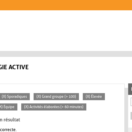
IE ACTIVE
(X) Sporadiques
(X) Grand groupe (> 100)
(X) Élevée
X) Équipe
(X) Activités élaborées (> 60 minutes)
n résultat
 correcte.