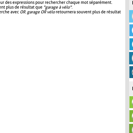
our des expressions pour rechercher chaque mot séparément.
nt plus de résultat que
"garage à vélo"
.
herche avec
OR
.
garage OR vélo
retournera souvent plus de résultat