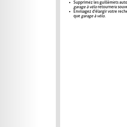
Supprimez les guillemets aut
garage à vélo
retournera souve
Envisagez d'élargir votre rec
que
garage à vélo
.