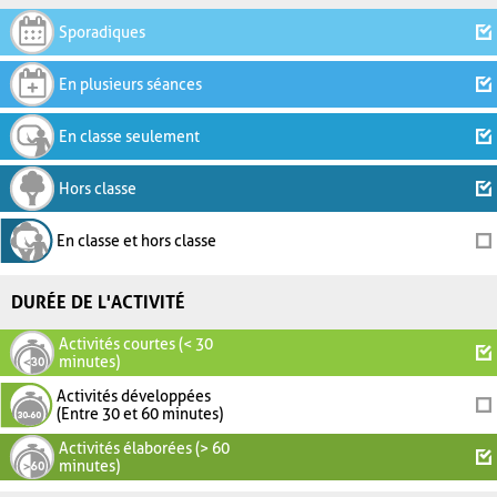
Sporadiques
En plusieurs séances
En classe seulement
Hors classe
En classe et hors classe
DURÉE DE L'ACTIVITÉ
Activités courtes (< 30
minutes)
Activités développées
(Entre 30 et 60 minutes)
Activités élaborées (> 60
minutes)