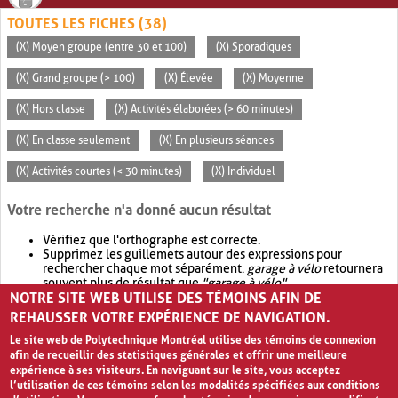
TOUTES LES FICHES (38)
(X) Moyen groupe (entre 30 et 100)
(X) Sporadiques
(X) Grand groupe (> 100)
(X) Élevée
(X) Moyenne
(X) Hors classe
(X) Activités élaborées (> 60 minutes)
(X) En classe seulement
(X) En plusieurs séances
(X) Activités courtes (< 30 minutes)
(X) Individuel
Votre recherche n'a donné aucun résultat
Vérifiez que l'orthographe est correcte.
Supprimez les guillemets autour des expressions pour
rechercher chaque mot séparément.
garage à vélo
retournera
souvent plus de résultat que
"garage à vélo"
.
NOTRE SITE WEB UTILISE DES TÉMOINS AFIN DE
Envisagez d'élargir votre recherche avec
OR
.
garage OR vélo
retournera souvent plus de résultat que
garage à vélo
.
REHAUSSER VOTRE EXPÉRIENCE DE NAVIGATION.
Le site web de Polytechnique Montréal utilise des témoins de connexion
afin de recueillir des statistiques générales et offrir une meilleure
expérience à ses visiteurs. En naviguant sur le site, vous acceptez
l’utilisation de ces témoins selon les modalités spécifiées aux conditions