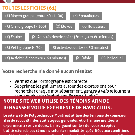
TOUTES LES FICHES (61)
(X) Moyen groupe (entre 30 et 100)
(X) Sporadiques
(X) Grand groupe (> 100)
(X) Élevée
(X) Hors classe
(X) Équipe
(X) Activités développées (Entre 30 et 60 minutes)
(X) Petit groupe (< 30)
(X) Activités courtes (< 30 minutes)
(X) Activités élaborées (> 60 minutes)
(X) Faible
(X) Individuel
Votre recherche n'a donné aucun résultat
Vérifiez que l'orthographe est correcte.
Supprimez les guillemets autour des expressions pour
rechercher chaque mot séparément.
garage à vélo
retournera
souvent plus de résultat que
"garage à vélo"
.
NOTRE SITE WEB UTILISE DES TÉMOINS AFIN DE
Envisagez d'élargir votre recherche avec
OR
.
garage OR vélo
retournera souvent plus de résultat que
garage à vélo
.
REHAUSSER VOTRE EXPÉRIENCE DE NAVIGATION.
Le site web de Polytechnique Montréal utilise des témoins de connexion
afin de recueillir des statistiques générales et offrir une meilleure
expérience à ses visiteurs. En naviguant sur le site, vous acceptez
l’utilisation de ces témoins selon les modalités spécifiées aux conditions