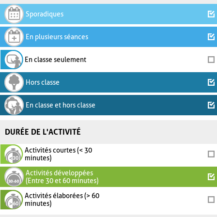
Sporadiques
En plusieurs séances
En classe seulement
Hors classe
En classe et hors classe
DURÉE DE L'ACTIVITÉ
Activités courtes (< 30
minutes)
Activités développées
(Entre 30 et 60 minutes)
Activités élaborées (> 60
minutes)