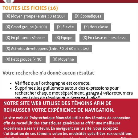
TOUTES LES FICHES (16)
(X) Moyen groupe (entre 30 et 100)
(X) Sporadiques
(X) Grand groupe (> 100)
(X) Élevée
(X) Hors classe
(X) En plusieurs séances
(X) Équipe
(X) En classe et hors classe
(X) Activités développées (Entre 30 et 60 minutes)
(X) Petit groupe (< 30)
(X) Moyenne
Votre recherche n'a donné aucun résultat
Vérifiez que l'orthographe est correcte.
Supprimez les guillemets autour des expressions pour
rechercher chaque mot séparément.
garage à vélo
retournera
souvent plus de résultat que
"garage à vélo"
.
NOTRE SITE WEB UTILISE DES TÉMOINS AFIN DE
Envisagez d'élargir votre recherche avec
OR
.
garage OR vélo
retournera souvent plus de résultat que
garage à vélo
.
REHAUSSER VOTRE EXPÉRIENCE DE NAVIGATION.
Le site web de Polytechnique Montréal utilise des témoins de connexion
afin de recueillir des statistiques générales et offrir une meilleure
expérience à ses visiteurs. En naviguant sur le site, vous acceptez
l’utilisation de ces témoins selon les modalités spécifiées aux conditions