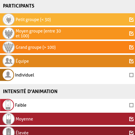
PARTICIPANTS
Petit groupe (< 30)
Moyen groupe (entre 30
et 100)
Grand groupe (> 100)
Équipe
Individuel
INTENSITÉ D'ANIMATION
Faible
Moyenne
Élevée