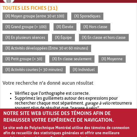
TOUTES LES FICHES (31)
(X) Moyen groupe (entre 30 et 100)
(X) Sporadiques
(X) Grand groupe (> 100)
(X) Élevée
(X) Hors classe
(X) En plusieurs séances
(X) Équipe
(X) En classe et hors classe
(X) Activités développées (Entre 30 et 60 minutes)
(X) Petit groupe (< 30)
(X) En classe seulement
(X) Moyenne
(X) Activités courtes (< 30 minutes)
(X) Individuel
Votre recherche n'a donné aucun résultat
Vérifiez que l'orthographe est correcte.
Supprimez les guillemets autour des expressions pour
rechercher chaque mot séparément.
garage à vélo
retournera
souvent plus de résultat que
"garage à vélo"
.
NOTRE SITE WEB UTILISE DES TÉMOINS AFIN DE
Envisagez d'élargir votre recherche avec
OR
.
garage OR vélo
retournera souvent plus de résultat que
garage à vélo
.
REHAUSSER VOTRE EXPÉRIENCE DE NAVIGATION.
Le site web de Polytechnique Montréal utilise des témoins de connexion
afin de recueillir des statistiques générales et offrir une meilleure