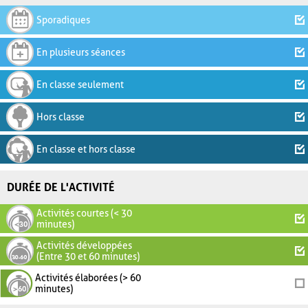
Sporadiques
En plusieurs séances
En classe seulement
Hors classe
En classe et hors classe
DURÉE DE L'ACTIVITÉ
Activités courtes (< 30
minutes)
Activités développées
(Entre 30 et 60 minutes)
Activités élaborées (> 60
minutes)