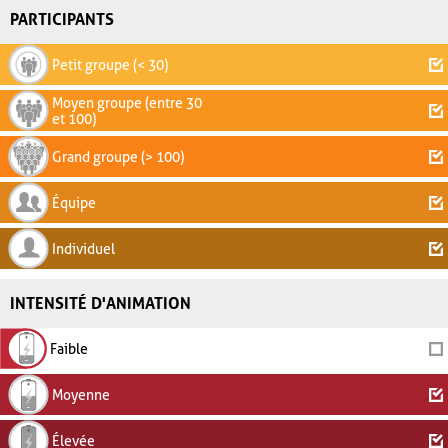
PARTICIPANTS
Petit groupe (< 30)
Moyen groupe (entre 30
et 100)
Grand groupe (> 100)
Équipe
Individuel
INTENSITÉ D'ANIMATION
Faible
Moyenne
Élevée