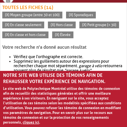
TOUTES LES FICHES (14)
(X) Moyen groupe (entre 30 et 100)
(X) Sporadiques
(X) En classe seulement
(X) Hors classe
(X) Petit groupe (< 30)
(X) En classe et hors classe
(X) Élevée
Votre recherche n'a donné aucun résultat
Vérifiez que l'orthographe est correcte.
Supprimez les guillemets autour des expressions pour
rechercher chaque mot séparément.
garage à vélo
retournera
souvent plus de résultat que
"garage à vélo"
.
NOTRE SITE WEB UTILISE DES TÉMOINS AFIN DE
Envisagez d'élargir votre recherche avec
OR
.
garage OR vélo
retournera souvent plus de résultat que
garage à vélo
.
REHAUSSER VOTRE EXPÉRIENCE DE NAVIGATION.
Le site web de Polytechnique Montréal utilise des témoins de connexion
afin de recueillir des statistiques générales et offrir une meilleure
expérience à ses visiteurs. En naviguant sur le site, vous acceptez
l’utilisation de ces témoins selon les modalités spécifiées aux conditions
d’utilisation. Vous pouvez refuser les témoins de connexion en modifiant
vos paramètres de navigation. Pour en savoir plus sur le recours aux
témoins de connexion et sur la protection de vos renseignements
personnels,
cliquez ici
.
Avis de confidentialité et conditions d’utilisation