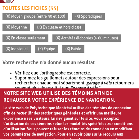
TOUTES LES FICHES (35)
(X) Moyen groupe (entre 30 et 100)
(X) Sporadiques
(X) Moyenne
(X) En classe et hors classe
(X) En classe seulement
(X) Activités élaborées (> 60 minutes)
(X) Individuel
(X) Équipe
(X) Faible
Votre recherche n'a donné aucun résultat
Vérifiez que l'orthographe est correcte.
Supprimez les guillemets autour des expressions pour
rechercher chaque mot séparément.
garage à vélo
retournera
souvent plus de résultat que
"garage à vélo"
.
NOTRE SITE WEB UTILISE DES TÉMOINS AFIN DE
Envisagez d'élargir votre recherche avec
OR
.
garage OR vélo
retournera souvent plus de résultat que
garage à vélo
.
REHAUSSER VOTRE EXPÉRIENCE DE NAVIGATION.
Le site web de Polytechnique Montréal utilise des témoins de connexion
afin de recueillir des statistiques générales et offrir une meilleure
expérience à ses visiteurs. En naviguant sur le site, vous acceptez
l’utilisation de ces témoins selon les modalités spécifiées aux conditions
d’utilisation. Vous pouvez refuser les témoins de connexion en modifiant
vos paramètres de navigation. Pour en savoir plus sur le recours aux