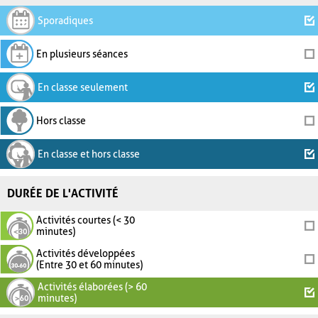
Sporadiques
En plusieurs séances
En classe seulement
Hors classe
En classe et hors classe
DURÉE DE L'ACTIVITÉ
Activités courtes (< 30
minutes)
Activités développées
(Entre 30 et 60 minutes)
Activités élaborées (> 60
minutes)