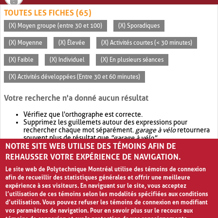
TOUTES LES FICHES (65)
(X) Moyen groupe (entre 30 et 100)
(X) Sporadiques
(X) Moyenne
(X) Élevée
(X) Activités courtes (< 30 minutes)
(X) Faible
(X) Individuel
(X) En plusieurs séances
(X) Activités développées (Entre 30 et 60 minutes)
Votre recherche n'a donné aucun résultat
Vérifiez que l'orthographe est correcte.
Supprimez les guillemets autour des expressions pour
rechercher chaque mot séparément.
garage à vélo
retournera
souvent plus de résultat que
"garage à vélo"
.
NOTRE SITE WEB UTILISE DES TÉMOINS AFIN DE
Envisagez d'élargir votre recherche avec
OR
.
garage OR vélo
retournera souvent plus de résultat que
garage à vélo
.
REHAUSSER VOTRE EXPÉRIENCE DE NAVIGATION.
Le site web de Polytechnique Montréal utilise des témoins de connexion
afin de recueillir des statistiques générales et offrir une meilleure
expérience à ses visiteurs. En naviguant sur le site, vous acceptez
l’utilisation de ces témoins selon les modalités spécifiées aux conditions
d’utilisation. Vous pouvez refuser les témoins de connexion en modifiant
vos paramètres de navigation. Pour en savoir plus sur le recours aux