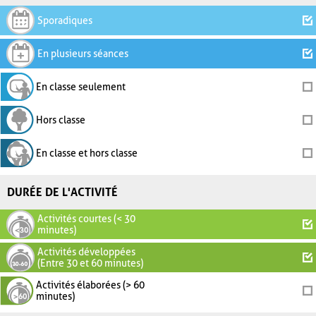
Sporadiques
En plusieurs séances
En classe seulement
Hors classe
En classe et hors classe
DURÉE DE L'ACTIVITÉ
Activités courtes (< 30
minutes)
Activités développées
(Entre 30 et 60 minutes)
Activités élaborées (> 60
minutes)