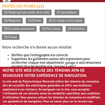
TOUTES LES FICHES (45)
(X) Moyen groupe (entre 30 et 100)
(X) Sporadiques
(X) Moyenne
(X) Élevée
(X) En classe et hors classe
(X) En classe seulement
(X) Hors classe
(X) Individuel
(X) Équipe
Votre recherche n'a donné aucun résultat
Vérifiez que l'orthographe est correcte.
Supprimez les guillemets autour des expressions pour
rechercher chaque mot séparément.
garage à vélo
retournera
souvent plus de résultat que
"garage à vélo"
.
NOTRE SITE WEB UTILISE DES TÉMOINS AFIN DE
Envisagez d'élargir votre recherche avec
OR
.
garage OR vélo
retournera souvent plus de résultat que
garage à vélo
.
REHAUSSER VOTRE EXPÉRIENCE DE NAVIGATION.
Le site web de Polytechnique Montréal utilise des témoins de connexion
afin de recueillir des statistiques générales et offrir une meilleure
expérience à ses visiteurs. En naviguant sur le site, vous acceptez
l’utilisation de ces témoins selon les modalités spécifiées aux conditions
d’utilisation. Vous pouvez refuser les témoins de connexion en modifiant
vos paramètres de navigation. Pour en savoir plus sur le recours aux