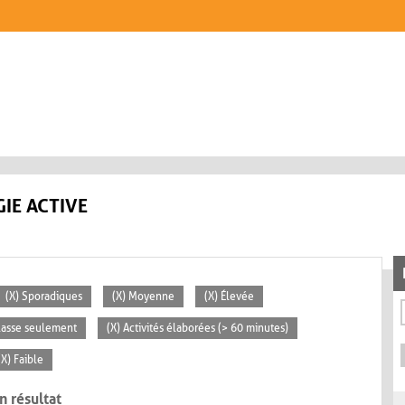
IE ACTIVE
(X) Sporadiques
(X) Moyenne
(X) Élevée
classe seulement
(X) Activités élaborées (> 60 minutes)
(X) Faible
n résultat