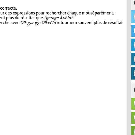
 correcte.
our des expressions pour rechercher chaque mot séparément.
nt plus de résultat que
"garage à vélo"
.
herche avec
OR
.
garage OR vélo
retournera souvent plus de résultat