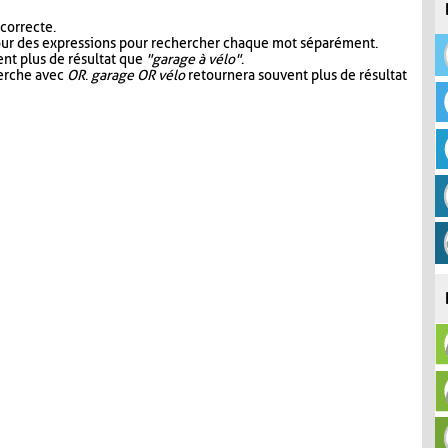
 correcte.
our des expressions pour rechercher chaque mot séparément.
nt plus de résultat que
"garage à vélo"
.
herche avec
OR
.
garage OR vélo
retournera souvent plus de résultat