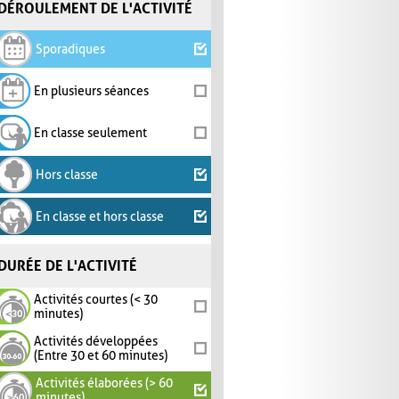
DÉROULEMENT DE L'ACTIVITÉ
Sporadiques
En plusieurs séances
En classe seulement
Hors classe
En classe et hors classe
DURÉE DE L'ACTIVITÉ
Activités courtes (< 30
minutes)
Activités développées
(Entre 30 et 60 minutes)
Activités élaborées (> 60
minutes)