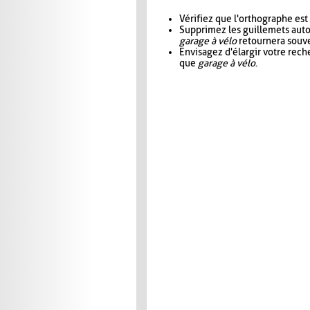
Vérifiez que l'orthographe est
Supprimez les guillemets aut
garage à vélo
retournera souve
Envisagez d'élargir votre rec
que
garage à vélo
.