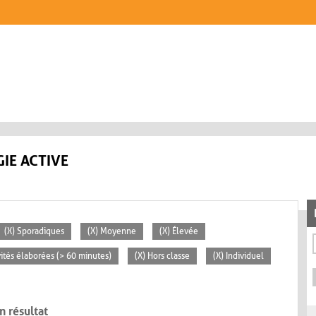
IE ACTIVE
(X) Sporadiques
(X) Moyenne
(X) Élevée
vités élaborées (> 60 minutes)
(X) Hors classe
(X) Individuel
n résultat