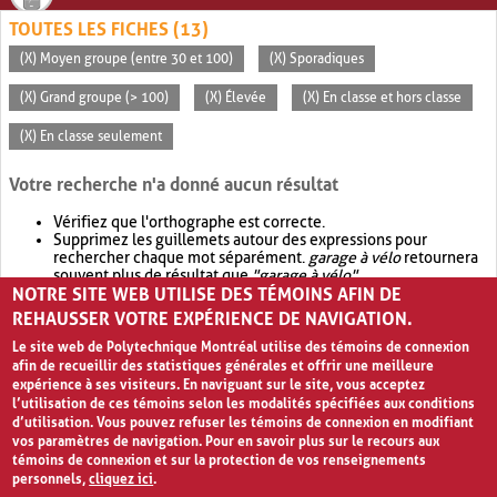
TOUTES LES FICHES (13)
(X) Moyen groupe (entre 30 et 100)
(X) Sporadiques
(X) Grand groupe (> 100)
(X) Élevée
(X) En classe et hors classe
(X) En classe seulement
Votre recherche n'a donné aucun résultat
Vérifiez que l'orthographe est correcte.
Supprimez les guillemets autour des expressions pour
rechercher chaque mot séparément.
garage à vélo
retournera
souvent plus de résultat que
"garage à vélo"
.
NOTRE SITE WEB UTILISE DES TÉMOINS AFIN DE
Envisagez d'élargir votre recherche avec
OR
.
garage OR vélo
retournera souvent plus de résultat que
garage à vélo
.
REHAUSSER VOTRE EXPÉRIENCE DE NAVIGATION.
Le site web de Polytechnique Montréal utilise des témoins de connexion
afin de recueillir des statistiques générales et offrir une meilleure
expérience à ses visiteurs. En naviguant sur le site, vous acceptez
l’utilisation de ces témoins selon les modalités spécifiées aux conditions
d’utilisation. Vous pouvez refuser les témoins de connexion en modifiant
vos paramètres de navigation. Pour en savoir plus sur le recours aux
témoins de connexion et sur la protection de vos renseignements
personnels,
cliquez ici
.
Avis de confidentialité et conditions d’utilisation