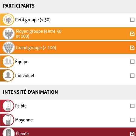
PARTICIPANTS
Petit groupe (< 30)
Moyen groupe (entre 30
et 100)
Grand groupe (> 100)
Équipe
Individuel
INTENSITÉ D'ANIMATION
Faible
Moyenne
Élevée