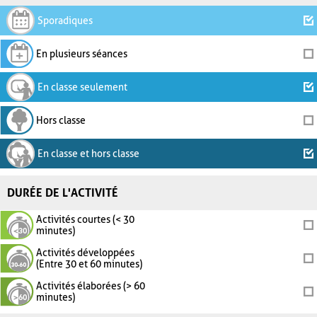
Sporadiques
En plusieurs séances
En classe seulement
Hors classe
En classe et hors classe
DURÉE DE L'ACTIVITÉ
Activités courtes (< 30
minutes)
Activités développées
(Entre 30 et 60 minutes)
Activités élaborées (> 60
minutes)