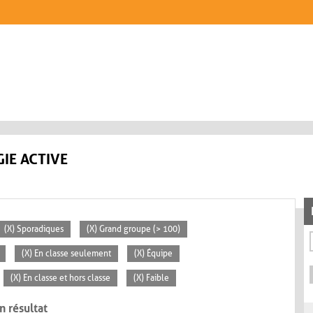
IE ACTIVE
(X) Sporadiques
(X) Grand groupe (> 100)
(X) En classe seulement
(X) Équipe
(X) En classe et hors classe
(X) Faible
n résultat