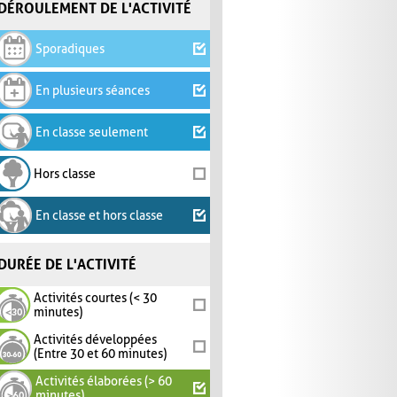
DÉROULEMENT DE L'ACTIVITÉ
Sporadiques
En plusieurs séances
En classe seulement
Hors classe
En classe et hors classe
DURÉE DE L'ACTIVITÉ
Activités courtes (< 30
minutes)
Activités développées
(Entre 30 et 60 minutes)
Activités élaborées (> 60
minutes)