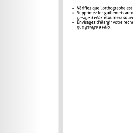
Vérifiez que l'orthographe est
Supprimez les guillemets aut
garage à vélo
retournera souve
Envisagez d'élargir votre rec
que
garage à vélo
.