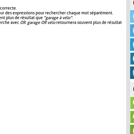
 correcte.
our des expressions pour rechercher chaque mot séparément.
nt plus de résultat que
"garage à vélo"
.
herche avec
OR
.
garage OR vélo
retournera souvent plus de résultat