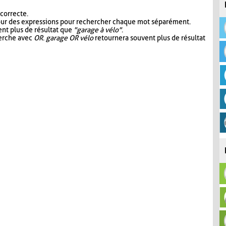
 correcte.
our des expressions pour rechercher chaque mot séparément.
nt plus de résultat que
"garage à vélo"
.
herche avec
OR
.
garage OR vélo
retournera souvent plus de résultat