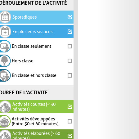
DÉROULEMENT DE L'ACTIVITÉ
Sporadiques
En plusieurs séances
En classe seulement
Hors classe
En classe et hors classe
DURÉE DE L'ACTIVITÉ
Activités courtes (< 30
minutes)
Activités développées
(Entre 30 et 60 minutes)
Activités élaborées (> 60
minutes)