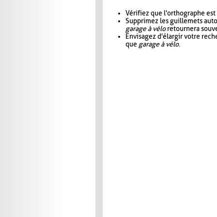
Vérifiez que l'orthographe est
Supprimez les guillemets aut
garage à vélo
retournera souve
Envisagez d'élargir votre rec
que
garage à vélo
.