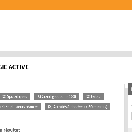
IE ACTIVE
(X) Sporadiques
(X) Grand groupe (> 100)
(X) Faible
(X) En plusieurs séances
(X) Activités élaborées (> 60 minutes)
n résultat