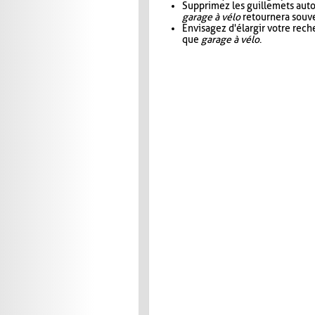
Supprimez les guillemets aut
garage à vélo
retournera souve
Envisagez d'élargir votre rec
que
garage à vélo
.