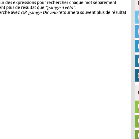
our des expressions pour rechercher chaque mot séparément.
nt plus de résultat que
"garage à vélo"
.
herche avec
OR
.
garage OR vélo
retournera souvent plus de résultat