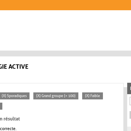
IE ACTIVE
(X) Sporadiques
(X) Grand groupe (> 100)
(X) Faible
n résultat
 correcte.