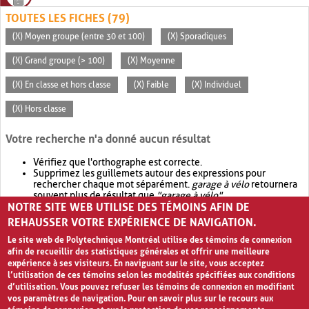
TOUTES LES FICHES (79)
(X) Moyen groupe (entre 30 et 100)
(X) Sporadiques
(X) Grand groupe (> 100)
(X) Moyenne
(X) En classe et hors classe
(X) Faible
(X) Individuel
(X) Hors classe
Votre recherche n'a donné aucun résultat
Vérifiez que l'orthographe est correcte.
Supprimez les guillemets autour des expressions pour
rechercher chaque mot séparément.
garage à vélo
retournera
souvent plus de résultat que
"garage à vélo"
.
NOTRE SITE WEB UTILISE DES TÉMOINS AFIN DE
Envisagez d'élargir votre recherche avec
OR
.
garage OR vélo
retournera souvent plus de résultat que
garage à vélo
.
REHAUSSER VOTRE EXPÉRIENCE DE NAVIGATION.
Le site web de Polytechnique Montréal utilise des témoins de connexion
afin de recueillir des statistiques générales et offrir une meilleure
expérience à ses visiteurs. En naviguant sur le site, vous acceptez
l’utilisation de ces témoins selon les modalités spécifiées aux conditions
d’utilisation. Vous pouvez refuser les témoins de connexion en modifiant
vos paramètres de navigation. Pour en savoir plus sur le recours aux