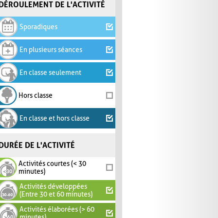
DÉROULEMENT DE L'ACTIVITÉ
Sporadiques
En plusieurs séances
En classe seulement
Hors classe
En classe et hors classe
DURÉE DE L'ACTIVITÉ
Activités courtes (< 30
minutes)
Activités développées
(Entre 30 et 60 minutes)
Activités élaborées (> 60
minutes)