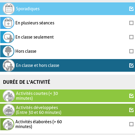
Sporadiques
En plusieurs séances
En classe seulement
Hors classe
En classe et hors classe
DURÉE DE L'ACTIVITÉ
Activités courtes (< 30
minutes)
Activités développées
(Entre 30 et 60 minutes)
Activités élaborées (> 60
minutes)