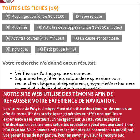
TOUTES LES FICHES (19)
(X) Moyen groupe (entre 30 et 100)
(X) Sporadiques
(X) Moyenne
(X) Activités développées (Entre 30 et 60 minutes)
(X) Activités courtes (< 30 minutes)
(X) En classe et hors classe
(X) Individuel
(X) Petit groupe (< 30)
Votre recherche n'a donné aucun résultat
Vérifiez que l'orthographe est correcte.
Supprimez les guillemets autour des expressions pour
rechercher chaque mot séparément.
garage à vélo
retournera
souvent plus de résultat que
"garage à vélo"
.
NOTRE SITE WEB UTILISE DES TÉMOINS AFIN DE
Envisagez d'élargir votre recherche avec
OR
.
garage OR vélo
retournera souvent plus de résultat que
garage à vélo
.
REHAUSSER VOTRE EXPÉRIENCE DE NAVIGATION.
Le site web de Polytechnique Montréal utilise des témoins de connexion
afin de recueillir des statistiques générales et offrir une meilleure
expérience à ses visiteurs. En naviguant sur le site, vous acceptez
l’utilisation de ces témoins selon les modalités spécifiées aux conditions
d’utilisation. Vous pouvez refuser les témoins de connexion en modifiant
vos paramètres de navigation. Pour en savoir plus sur le recours aux