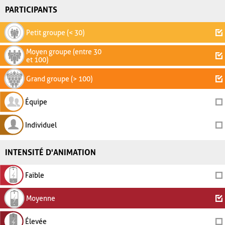
PARTICIPANTS
Petit groupe (< 30)
Moyen groupe (entre 30
et 100)
Grand groupe (> 100)
Équipe
Individuel
INTENSITÉ D'ANIMATION
Faible
Moyenne
Élevée