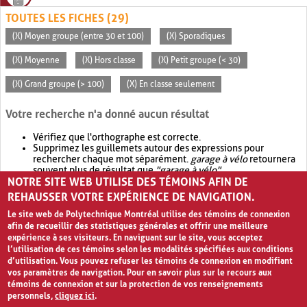
TOUTES LES FICHES (29)
(X) Moyen groupe (entre 30 et 100)
(X) Sporadiques
(X) Moyenne
(X) Hors classe
(X) Petit groupe (< 30)
(X) Grand groupe (> 100)
(X) En classe seulement
Votre recherche n'a donné aucun résultat
Vérifiez que l'orthographe est correcte.
Supprimez les guillemets autour des expressions pour
rechercher chaque mot séparément.
garage à vélo
retournera
souvent plus de résultat que
"garage à vélo"
.
NOTRE SITE WEB UTILISE DES TÉMOINS AFIN DE
Envisagez d'élargir votre recherche avec
OR
.
garage OR vélo
retournera souvent plus de résultat que
garage à vélo
.
REHAUSSER VOTRE EXPÉRIENCE DE NAVIGATION.
Le site web de Polytechnique Montréal utilise des témoins de connexion
afin de recueillir des statistiques générales et offrir une meilleure
expérience à ses visiteurs. En naviguant sur le site, vous acceptez
l’utilisation de ces témoins selon les modalités spécifiées aux conditions
d’utilisation. Vous pouvez refuser les témoins de connexion en modifiant
vos paramètres de navigation. Pour en savoir plus sur le recours aux
témoins de connexion et sur la protection de vos renseignements
personnels,
cliquez ici
.
Avis de confidentialité et conditions d’utilisation