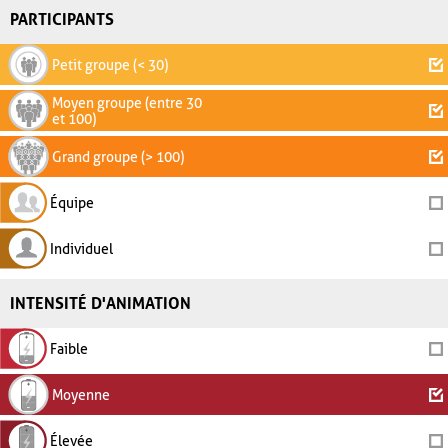
PARTICIPANTS
Petit groupe (< 30)
Moyen groupe (entre 30
et 100)
Grand groupe (> 100)
Équipe
Individuel
INTENSITÉ D'ANIMATION
Faible
Moyenne
Élevée