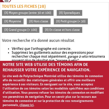
TOUTES LES FICHES (28)
(X) Moyen groupe (entre 30 et 100)
(X) Sporadiques
(X) Moyenne
(X) Hors classe
(X) Petit groupe (< 30)
(X) Grand groupe (> 100)
(X) En classe et hors classe
Votre recherche n'a donné aucun résultat
Vérifiez que l'orthographe est correcte.
Supprimez les guillemets autour des expressions pour
rechercher chaque mot séparément.
garage à vélo
retournera
souvent plus de résultat que
"garage à vélo"
.
NOTRE SITE WEB UTILISE DES TÉMOINS AFIN DE
Envisagez d'élargir votre recherche avec
OR
.
garage OR vélo
retournera souvent plus de résultat que
garage à vélo
.
REHAUSSER VOTRE EXPÉRIENCE DE NAVIGATION.
Le site web de Polytechnique Montréal utilise des témoins de connexion
afin de recueillir des statistiques générales et offrir une meilleure
expérience à ses visiteurs. En naviguant sur le site, vous acceptez
l’utilisation de ces témoins selon les modalités spécifiées aux conditions
d’utilisation. Vous pouvez refuser les témoins de connexion en modifiant
vos paramètres de navigation. Pour en savoir plus sur le recours aux
témoins de connexion et sur la protection de vos renseignements
personnels,
cliquez ici
.
Avis de confidentialité et conditions d’utilisation