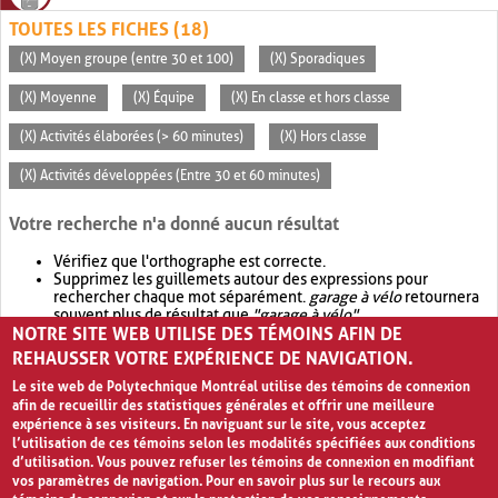
TOUTES LES FICHES (18)
(X) Moyen groupe (entre 30 et 100)
(X) Sporadiques
(X) Moyenne
(X) Équipe
(X) En classe et hors classe
(X) Activités élaborées (> 60 minutes)
(X) Hors classe
(X) Activités développées (Entre 30 et 60 minutes)
Votre recherche n'a donné aucun résultat
Vérifiez que l'orthographe est correcte.
Supprimez les guillemets autour des expressions pour
rechercher chaque mot séparément.
garage à vélo
retournera
souvent plus de résultat que
"garage à vélo"
.
NOTRE SITE WEB UTILISE DES TÉMOINS AFIN DE
Envisagez d'élargir votre recherche avec
OR
.
garage OR vélo
retournera souvent plus de résultat que
garage à vélo
.
REHAUSSER VOTRE EXPÉRIENCE DE NAVIGATION.
Le site web de Polytechnique Montréal utilise des témoins de connexion
afin de recueillir des statistiques générales et offrir une meilleure
expérience à ses visiteurs. En naviguant sur le site, vous acceptez
l’utilisation de ces témoins selon les modalités spécifiées aux conditions
d’utilisation. Vous pouvez refuser les témoins de connexion en modifiant
vos paramètres de navigation. Pour en savoir plus sur le recours aux