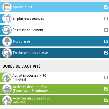
Sporadiques
En plusieurs séances
En classe seulement
Hors classe
En classe et hors classe
DURÉE DE L'ACTIVITÉ
Activités courtes (< 30
minutes)
Activités développées
(Entre 30 et 60 minutes)
Activités élaborées (> 60
minutes)