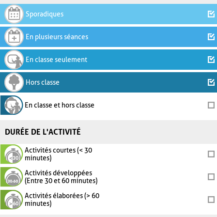
Sporadiques
En plusieurs séances
En classe seulement
Hors classe
En classe et hors classe
DURÉE DE L'ACTIVITÉ
Activités courtes (< 30
minutes)
Activités développées
(Entre 30 et 60 minutes)
Activités élaborées (> 60
minutes)