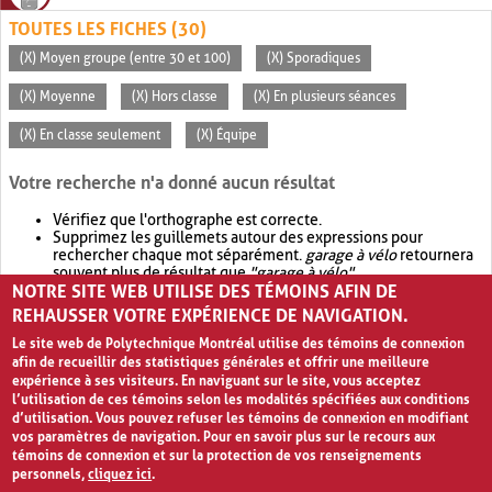
TOUTES LES FICHES (30)
(X) Moyen groupe (entre 30 et 100)
(X) Sporadiques
(X) Moyenne
(X) Hors classe
(X) En plusieurs séances
(X) En classe seulement
(X) Équipe
Votre recherche n'a donné aucun résultat
Vérifiez que l'orthographe est correcte.
Supprimez les guillemets autour des expressions pour
rechercher chaque mot séparément.
garage à vélo
retournera
souvent plus de résultat que
"garage à vélo"
.
NOTRE SITE WEB UTILISE DES TÉMOINS AFIN DE
Envisagez d'élargir votre recherche avec
OR
.
garage OR vélo
retournera souvent plus de résultat que
garage à vélo
.
REHAUSSER VOTRE EXPÉRIENCE DE NAVIGATION.
Le site web de Polytechnique Montréal utilise des témoins de connexion
afin de recueillir des statistiques générales et offrir une meilleure
expérience à ses visiteurs. En naviguant sur le site, vous acceptez
l’utilisation de ces témoins selon les modalités spécifiées aux conditions
d’utilisation. Vous pouvez refuser les témoins de connexion en modifiant
vos paramètres de navigation. Pour en savoir plus sur le recours aux
témoins de connexion et sur la protection de vos renseignements
personnels,
cliquez ici
.
Avis de confidentialité et conditions d’utilisation