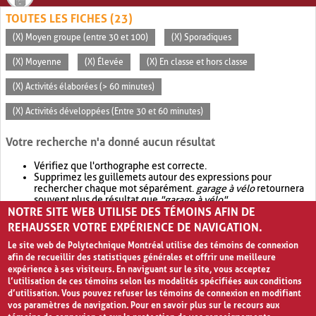
TOUTES LES FICHES (23)
(X) Moyen groupe (entre 30 et 100)
(X) Sporadiques
(X) Moyenne
(X) Élevée
(X) En classe et hors classe
(X) Activités élaborées (> 60 minutes)
(X) Activités développées (Entre 30 et 60 minutes)
Votre recherche n'a donné aucun résultat
Vérifiez que l'orthographe est correcte.
Supprimez les guillemets autour des expressions pour
rechercher chaque mot séparément.
garage à vélo
retournera
souvent plus de résultat que
"garage à vélo"
.
NOTRE SITE WEB UTILISE DES TÉMOINS AFIN DE
Envisagez d'élargir votre recherche avec
OR
.
garage OR vélo
retournera souvent plus de résultat que
garage à vélo
.
REHAUSSER VOTRE EXPÉRIENCE DE NAVIGATION.
Le site web de Polytechnique Montréal utilise des témoins de connexion
afin de recueillir des statistiques générales et offrir une meilleure
expérience à ses visiteurs. En naviguant sur le site, vous acceptez
l’utilisation de ces témoins selon les modalités spécifiées aux conditions
d’utilisation. Vous pouvez refuser les témoins de connexion en modifiant
vos paramètres de navigation. Pour en savoir plus sur le recours aux